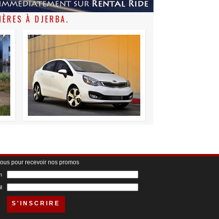
HÈRES À DJERBA.
vous pour recevoir nos promos
m
l
S'INSCRIRE