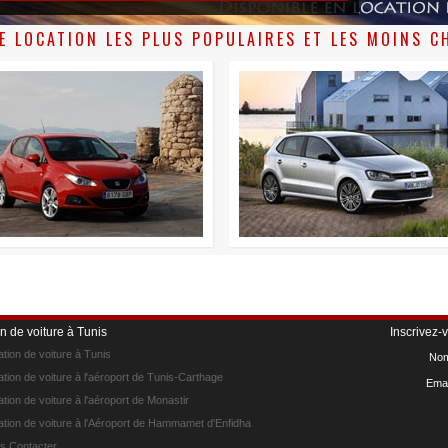
E LOCATION LES PLUS POPULAIRES ET LES MOINS C
n de voiture à Tunis
Inscrivez-
tion de voiture à Tunis
No
tion de voiture à l'aéroport de Tunis-Carthage
Emai
tion de voiture à l'aéroport de Monastir
tion de voiture à l'Aéroport de Hammamet d'Enfidha
s Contacter