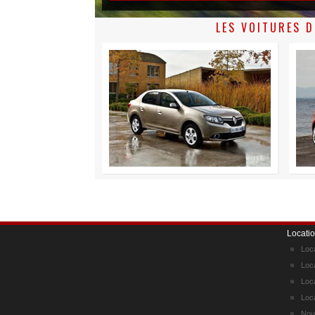
LES VOITURES D
Locatio
Loca
Loca
Loca
Loca
Nou